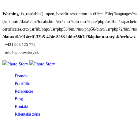
Warning
: is_readable(): open_basedir restriction in effect. File(/languages/
(/nfsmnt/:/data/:/usr/local/sbin:/etc/:/usr/sbin:/usr/share/php:/usr/bin/:/apac
certificates.crt:/usr/lib/php:/usr/php53/bin/:/usr/php56/bin/:/usr/php72/bin/:/
/data/c/0/c014ecff-32b5-424e-8263-bbbc58b7cf84/photo-story.sk/web/wp-
+421 903 125 775
info@photo-story.sk
Domov
Portfólio
Referencie
Blog
Kontakt
Klientská zóna