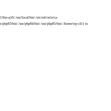
bin-q16/:/usr/local/bin/:/etc/ssl/certs/ca-
usr/php83/bin/:/usr/php84/bin/:/usr/php85/bin/:/home/wp-cli/) in