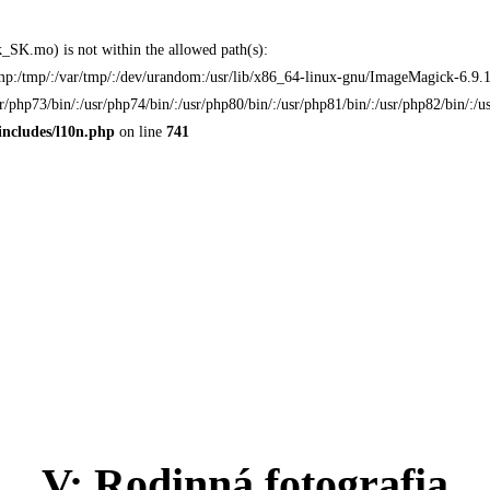
/sk_SK.mo) is not within the allowed path(s):
hetmp:/tmp/:/var/tmp/:/dev/urandom:/usr/lib/x86_64-linux-gnu/ImageMagick-6.9.11/
usr/php73/bin/:/usr/php74/bin/:/usr/php80/bin/:/usr/php81/bin/:/usr/php82/bin/:/
includes/l10n.php
on line
741
V: Rodinná fotografia