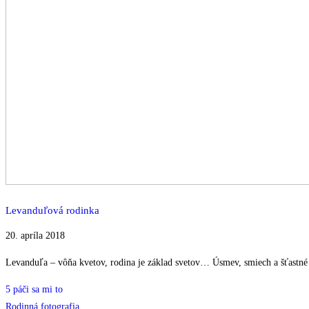
Levanduľová rodinka
20. apríla 2018
Levanduľa – vôňa kvetov, rodina je základ svetov… Úsmev, smiech a šťastn
5
páči sa mi to
Rodinná fotografia