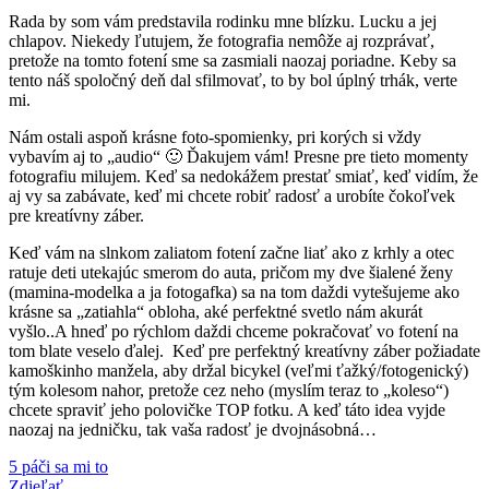
Rada by som vám predstavila rodinku mne blízku. Lucku a jej
chlapov. Niekedy ľutujem, že fotografia nemôže aj rozprávať,
pretože na tomto fotení sme sa zasmiali naozaj poriadne. Keby sa
tento náš spoločný deň dal sfilmovať, to by bol úplný trhák, verte
mi.
Nám ostali aspoň krásne foto-spomienky, pri korých si vždy
vybavím aj to „audio“ 🙂 Ďakujem vám! Presne pre tieto momenty
fotografiu milujem. Keď sa nedokážem prestať smiať, keď vidím, že
aj vy sa zabávate, keď mi chcete robiť radosť a urobíte čokoľvek
pre kreatívny záber.
Keď vám na slnkom zaliatom fotení začne liať ako z krhly a otec
ratuje deti utekajúc smerom do auta, pričom my dve šialené ženy
(mamina-modelka a ja fotogafka) sa na tom daždi vytešujeme ako
krásne sa „zatiahla“ obloha, aké perfektné svetlo nám akurát
vyšlo..A hneď po rýchlom daždi chceme pokračovať vo fotení na
tom blate veselo ďalej. Keď pre perfektný kreatívny záber požiadate
kamoškinho manžela, aby držal bicykel (veľmi ťažký/fotogenický)
tým kolesom nahor, pretože cez neho (myslím teraz to „koleso“)
chcete spraviť jeho polovičke TOP fotku. A keď táto idea vyjde
naozaj na jedničku, tak vaša radosť je dvojnásobná…
5
páči sa mi to
Zdieľať