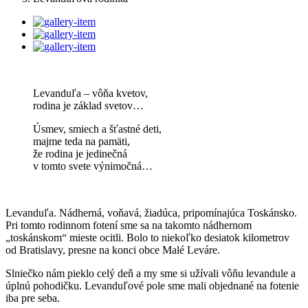
Levanduľa – vôňa kvetov,
rodina je základ svetov…
Úsmev, smiech a šťastné deti,
majme teda na pamäti,
že rodina je jedinečná
v tomto svete výnimočná…
Levanduľa. Nádherná, voňavá, žiadúca, pripomínajúca Toskánsko.
Pri tomto rodinnom fotení sme sa na takomto nádhernom
„toskánskom“ mieste ocitli. Bolo to niekoľko desiatok kilometrov
od Bratislavy, presne na konci obce Malé Leváre.
Slniečko nám pieklo celý deň a my sme si užívali vôňu levandule a
úplnú pohodičku. Levanduľové pole sme mali objednané na fotenie
iba pre seba.