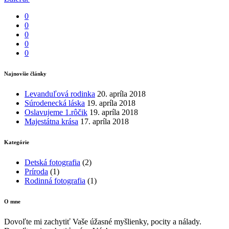
0
0
0
0
0
Najnovšie články
Levanduľová rodinka
20. apríla 2018
Súrodenecká láska
19. apríla 2018
Oslavujeme 1.rôčik
19. apríla 2018
Majestátna krása
17. apríla 2018
Kategórie
Detská fotografia
(2)
Príroda
(1)
Rodinná fotografia
(1)
O mne
Dovoľte mi zachytiť Vaše úžasné myšlienky, pocity a nálady.