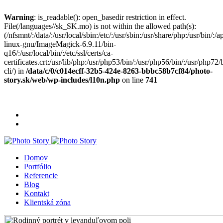
Warning
: is_readable(): open_basedir restriction in effect.
File(/languages//sk_SK.mo) is not within the allowed path(s):
(/nfsmnt/:/data/:/usr/local/sbin:/etc/:/usr/sbin:/usr/share/php:/usr/bin
linux-gnu/ImageMagick-6.9.11/bin-
q16/:/usr/local/bin/:/etc/ssl/certs/ca-
certificates.crt:/usr/lib/php:/usr/php53/bin/:/usr/php56/bin/:/usr/php7
cli/) in
/data/c/0/c014ecff-32b5-424e-8263-bbbc58b7cf84/photo-
story.sk/web/wp-includes/l10n.php
on line
741
+421 903 125 775
info@photo-story.sk
Domov
Portfólio
Referencie
Blog
Kontakt
Klientská zóna